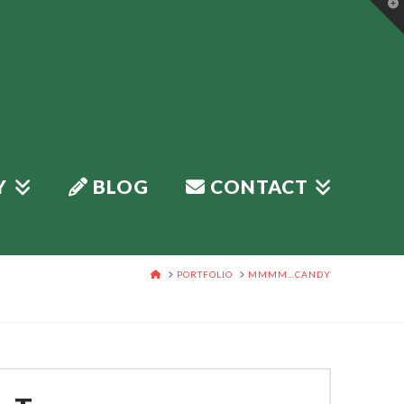
T
t
W
Y
BLOG
CONTACT
HOME
PORTFOLIO
MMMM…CANDY