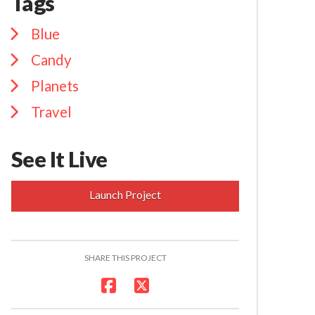
Tags
Blue
Candy
Planets
Travel
See It Live
Launch Project
SHARE THIS PROJECT