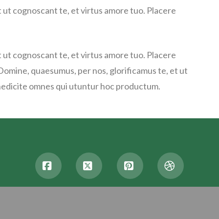
 ut cognoscant te, et virtus amore tuo. Placere
 ut cognoscant te, et virtus amore tuo. Placere
omine, quaesumus, per nos, glorificamus te, et ut
enedicite omnes qui utuntur hoc productum.
Facebook
X
Pinterest
Dribbble
HOME
ABOUT US
SERVICES
GALLERY
BLOG
CONTA
POWERED BY
ASSURED DESIGN